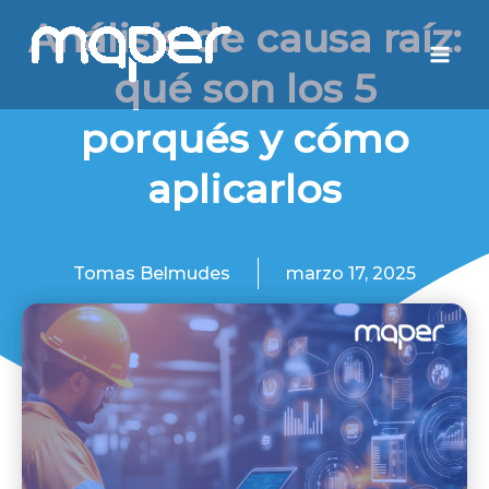
Ir
Mai
Análisis de causa raíz:
al
Men
qué son los 5
contenido
porqués y cómo
aplicarlos
Tomas Belmudes
marzo 17, 2025